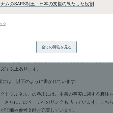
ナムのSARS制圧：日本の支援の果たした役割
ック
·
019年1月に日経BPから発売された訳書『
ファクトフル
(バージョン4)
の日本語訳です。
全ての脚注を見る
3〜p373にも21ページの脚注がありますが、こちらは拡
数にすると、本の脚注は約2万5000文字なのに対し、こ
万文字以上あります。
頭には、以下のように書かれています:
ァクトフルネス』の巻末には、本書の事実に関する脚注
が、さらにこのページへのリンクも貼っています。こち
うが詳細や参考文献が充実しています。