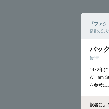
『ファク
原著の公式
バッ
第5章
1972
William 
を参考に
訳者によ