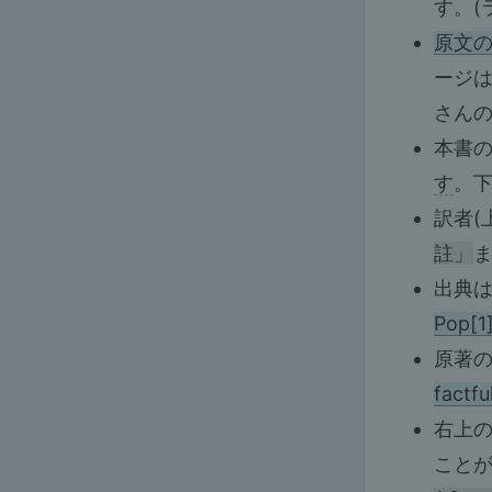
す。(
原文
ージ
さん
本書
す
。
訳者(
註」
出典は
Pop[1
原著の
factf
右上
ことが