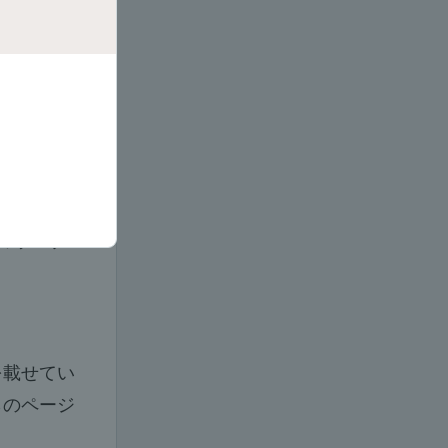
ネス
』の
張版で
のウェブ
を載せてい
らのページ