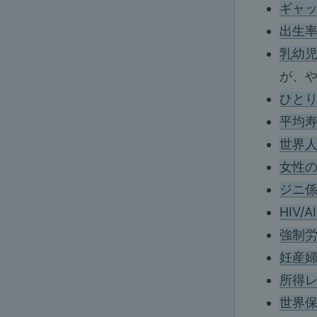
ギャ
出生
乳幼
が、や
ひとり
平均
世界
女性
ジニ
HIV
強制
妊産
所得
世界