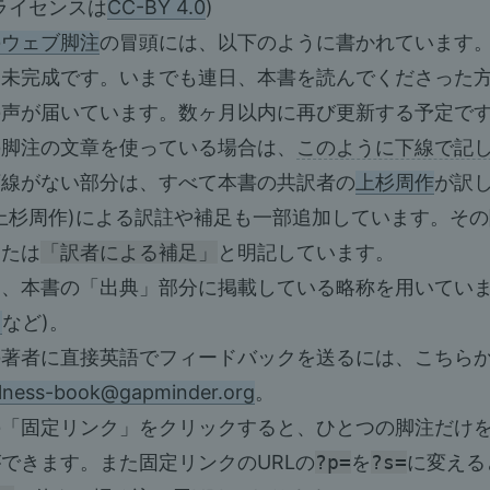
ライセンスは
CC-BY 4.0
)
のウェブ脚注
の冒頭には、以下のように書かれています
は未完成です。いまでも連日、本書を読んでくださった
の声が届いています。数ヶ月以内に再び更新する予定で
の脚注の文章を使っている場合は、
このように下線で記
下線がない部分は、すべて本書の共訳者の
上杉周作
が訳
上杉周作)による訳註や補足も一部追加しています。そ
または
「訳者による補足」
と明記しています。
、本書の「出典」部分に掲載している略称を用いていま
]
など)。
著者に直接英語でフィードバックを送るには、こちらか
ulness-book@gapminder.org
。
の「固定リンク」をクリックすると、ひとつの脚注だけ
できます。また固定リンクのURLの
?p=
を
?s=
に変える