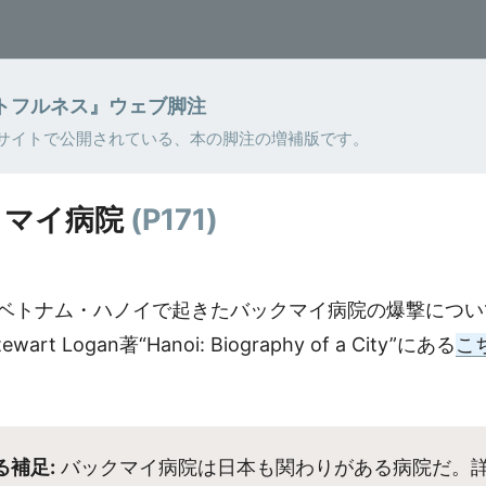
トフルネス』ウェブ脚注
サイトで公開されている、本の脚注の増補版です。
『ファクトフルネス』
ウェブ脚注
クマイ病院
(P
171
)
『ファクトフルネス』共訳者(上杉)作成
年にベトナム・ハノイで起きたバックマイ病院の爆撃につい
Stewart Logan著“Hanoi: Biography of a City”にある
こ
。
る補足:
バックマイ病院は日本も関わりがある病院だ。