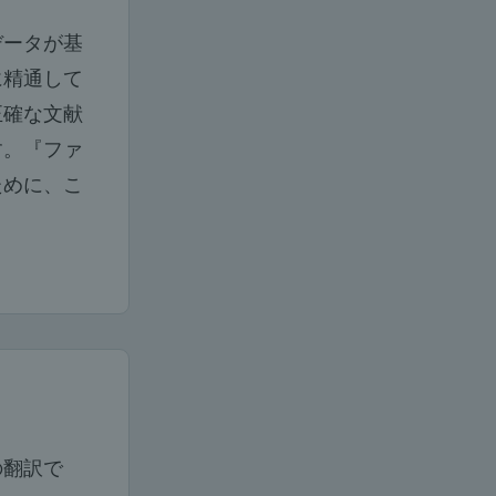
データが基
に精通して
正確な文献
す。『ファ
ために、こ
の翻訳で