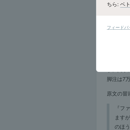
ちら:
ベト
フィードバ
これは、2
ウェブ脚注
本のp35
す。文字
脚注は7
原文の冒
『フ
ます
のほ