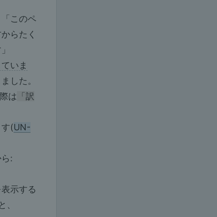
。「このペ
方からたく
す」
していま
しました。
の際は
「訳
す(
UN-
ら:
を表示する
と、