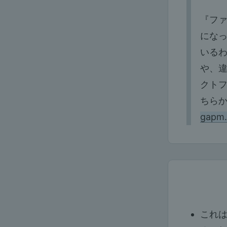
『フ
にな
いる
や、
クト
ちらか
gapm.
これ